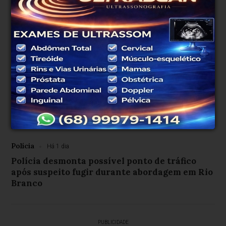
Polícia
Há 3 horas
Monitorado por tornozeleira eletrônica é
preso pela Força Tática 1º BPM com drogas e
munições durante ação policial em Rio Branco
Polícia
Há 3 horas
Noivo é identificado por reconhecimento
facial e preso como foragido da Justiça
durante a Expoacre
Polícia
Há 1 dia
Polícia desmonta possível ponto de tráfico
após suspeito fugir durante abordagem em Rio
Branco
PUBLICIDADE