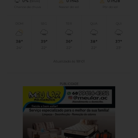
0%
07h45
07h28
(0mm)
Chance de chuva
Nascer do sol
Pôr do sol
DOM
SEG
TER
QUA
QUI
38°
39°
36°
38°
37°
24°
22°
22°
22°
23°
Atualizado às 18h01
PUBLICIDADE