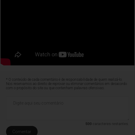
* O conteúdo de cada comentário é de responsabilidade de quem realizá-lo.
Nos reservamos ao direito de reprovar ou eliminar comentários em desacordo
com o propósito do site ou que contenham palavras ofensivas.
500
caracteres restantes.
Comentar