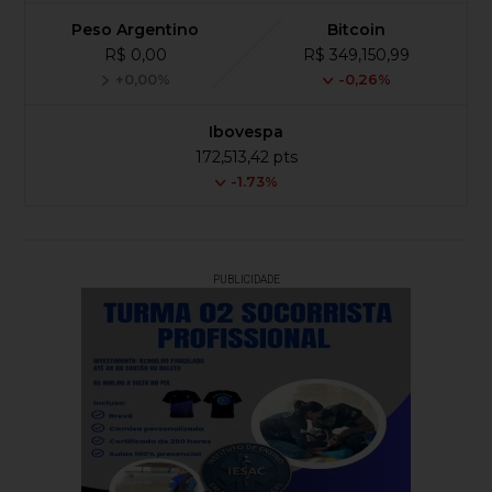
Peso Argentino
Bitcoin
R$ 0,00
R$ 349,150,99
+0,00%
-0,26%
Ibovespa
172,513,42 pts
-1.73%
PUBLICIDADE