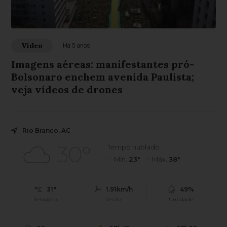
Vídeo
Há 5 anos
Imagens aéreas: manifestantes pró-
Bolsonaro enchem avenida Paulista;
veja vídeos de drones
Rio Branco, AC
30°
Tempo nublado
Mín.
23°
Máx.
38°
31°
1.91km/h
49%
Sensação
Vento
Umidade