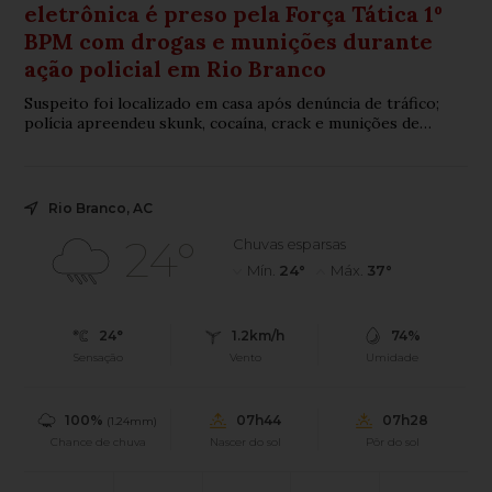
eletrônica é preso pela Força Tática 1º
BPM com drogas e munições durante
ação policial em Rio Branco
Suspeito foi localizado em casa após denúncia de tráfico;
polícia apreendeu skunk, cocaína, crack e munições de
calibres .38 e .357
Rio Branco, AC
24°
Chuvas esparsas
Mín.
24°
Máx.
37°
24°
1.2km/h
74%
Sensação
Vento
Umidade
100%
07h44
07h28
(1.24mm)
Chance de chuva
Nascer do sol
Pôr do sol