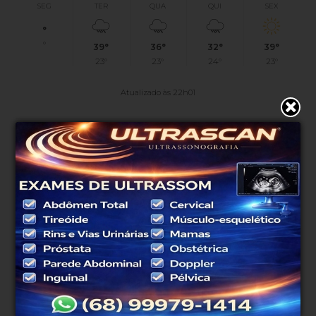
SEG
TER
QUA
QUI
SEX
°
°
39°
36°
32°
39°
23°
23°
24°
23°
Atualizado às 22h01
PUBLICIDADE