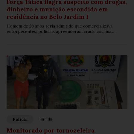
Força Tática flagra suspeito com drogas,
dinheiro e munição escondida em
residência no Belo Jardim I
Homem de 28 anos teria admitido que comercializava
entorpecentes; policiais apreenderam crack, cocaína,
maconha e munição calibre .32
Polícia
Há 1 dia
Monitorado por tornozeleira