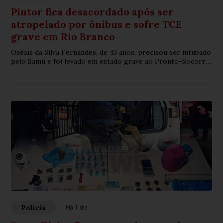
Pintor fica desacordado após ser
atropelado por ônibus e sofre TCE
grave em Rio Branco
Oséias da Silva Fernandes, de 43 anos, precisou ser intubado
pelo Samu e foi levado em estado grave ao Pronto-Socorro
após acidente próximo à Quarta Ponte
Polícia
Há 1 dia