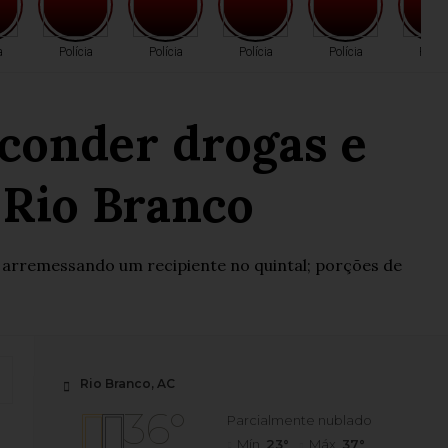
a
Polícia
Polícia
Polícia
Polícia
Políc
sconder drogas e
 Rio Branco
 arremessando um recipiente no quintal; porções de
Rio Branco, AC
36°
Parcialmente nublado
Mín.
23°
Máx.
37°