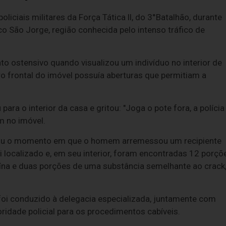
iciais militares da Força Tática ll, do 3°Batalhão, durante
o São Jorge, região conhecida pelo intenso tráfico de
nto ostensivo quando visualizou um indivíduo no interior de
o frontal do imóvel possuía aberturas que permitiam a
ara o interior da casa e gritou: "Joga o pote fora, a polícia
am no imóvel.
iou o momento em que o homem arremessou um recipiente
oi localizado e, em seu interior, foram encontradas 12 porçõ
ína e duas porções de uma substância semelhante ao crack
 foi conduzido à delegacia especializada, juntamente com
ridade policial para os procedimentos cabíveis.