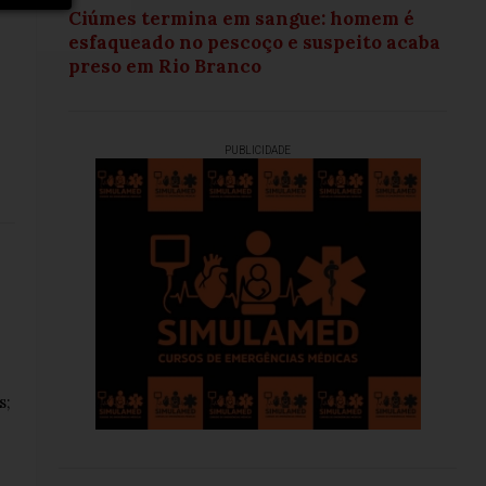
Ciúmes termina em sangue: homem é
esfaqueado no pescoço e suspeito acaba
preso em Rio Branco
PUBLICIDADE
s;