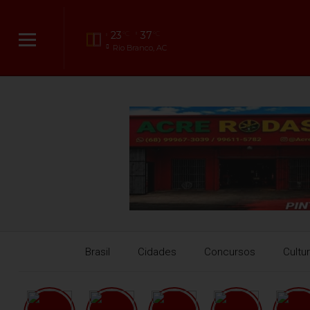
23
37
°C
°C
Rio Branco, AC
Brasil
Cidades
Concursos
Cultu