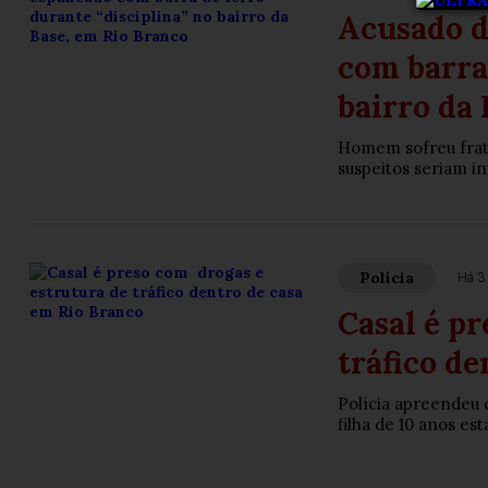
Acusado d
com barra 
bairro da 
Homem sofreu fratu
suspeitos seriam i
Polícia
Há 3 
Casal é p
tráfico de
Polícia apreendeu c
filha de 10 anos es