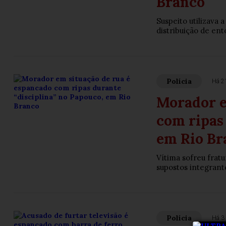
Branco
Suspeito utilizava
distribuição de en
Polícia
Há 2
Morador e
com ripas
em Rio Br
Vítima sofreu frat
supostos integrant
Polícia
Há 3 