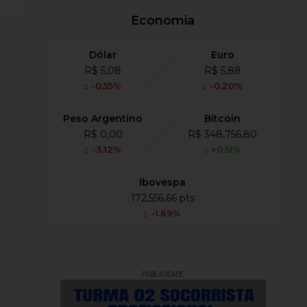
Economia
Dólar
Euro
R$ 5,08
R$ 5,88
-0,55%
-0,20%
Peso Argentino
Bitcoin
R$ 0,00
R$ 348,756,80
-3,12%
+0,51%
Ibovespa
172,556,66 pts
-1.69%
PUBLICIDADE