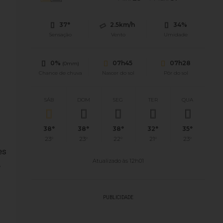
37°
2.5km/h
34%
Sensação
Vento
Umidade
0%
07h45
07h28
(0mm)
Chance de chuva
Nascer do sol
Pôr do sol
SÁB
DOM
SEG
TER
QUA
38°
38°
38°
32°
35°
23°
23°
22°
21°
23°
es
Atualizado às 12h01
,
PUBLICIDADE