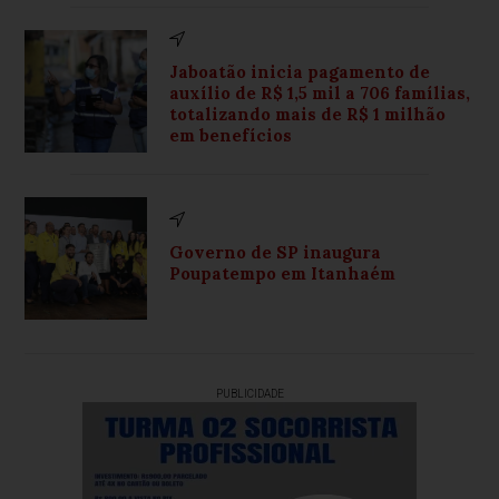
Jaboatão inicia pagamento de
auxílio de R$ 1,5 mil a 706 famílias,
totalizando mais de R$ 1 milhão
em benefícios
Governo de SP inaugura
Poupatempo em Itanhaém
PUBLICIDADE