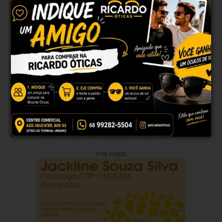
80%
07h45
07h28
(1.19mm)
Chance de chuva
Nascer do sol
Pôr do sol
QUI
SEX
SÁB
DOM
SEG
38°
38°
38°
39°
37°
23°
23°
23°
25°
23°
Atualizado às 17h01
PUBLICIDADE