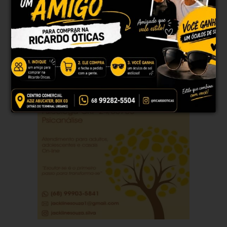
40°
36°
40°
39°
40°
23°
23°
23°
24°
24°
Atualizado às 03h01
PUBLICIDADE