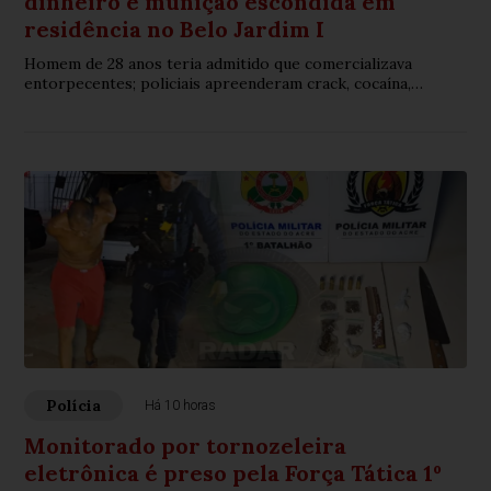
dinheiro e munição escondida em
residência no Belo Jardim I
Homem de 28 anos teria admitido que comercializava
entorpecentes; policiais apreenderam crack, cocaína,
maconha e munição calibre .32
Polícia
Há 10 horas
Monitorado por tornozeleira
eletrônica é preso pela Força Tática 1º