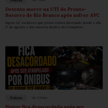
Polícia
Há 7 horas
Detento morre na UTI do Pronto-
Socorro de Rio Branco após sofrer AVC
Iapen-AC esclarece que preso estava internado desde o dia
1º de agosto e não morreu dentro do Complexo
Penitenciário
Polícia
Há 10 horas
Pintor fica desacordado após ser