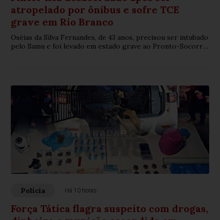
atropelado por ônibus e sofre TCE
grave em Rio Branco
Oséias da Silva Fernandes, de 43 anos, precisou ser intubado
pelo Samu e foi levado em estado grave ao Pronto-Socorro
após acidente próximo à Quarta Ponte
Polícia
Há 10 horas
Força Tática flagra suspeito com drogas,