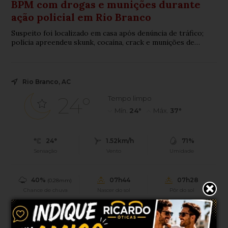
BPM com drogas e munições durante
ação policial em Rio Branco
Suspeito foi localizado em casa após denúncia de tráfico;
polícia apreendeu skunk, cocaína, crack e munições de
calibres .38 e .357
Rio Branco, AC
24°
Tempo limpo
Mín.
24°
Máx.
37°
24°
1.52km/h
71%
Sensação
Vento
Umidade
40%
07h44
07h28
(0.28mm)
Chance de chuva
Nascer do sol
Pôr do sol
SEG
TER
QUA
QUI
SEX