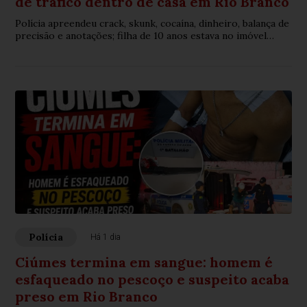
de tráfico dentro de casa em Rio Branco
Polícia apreendeu crack, skunk, cocaína, dinheiro, balança de
precisão e anotações; filha de 10 anos estava no imóvel
durante a prisão
Polícia
Há 1 dia
Ciúmes termina em sangue: homem é
esfaqueado no pescoço e suspeito acaba
preso em Rio Branco