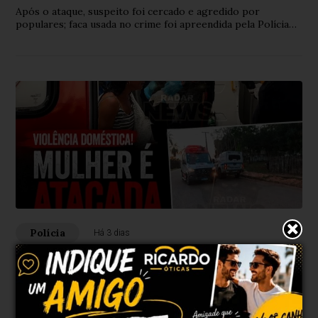
Após o ataque, suspeito foi cercado e agredido por
populares; faca usada no crime foi apreendida pela Polícia
Militar.
Polícia
Há 3 dias
Mulher é atacada com prato de vidro
pelo marido e sofre corte profundo na
cabeça em Rio Branco
Vítima teve sangramento intenso após ser atingida durante