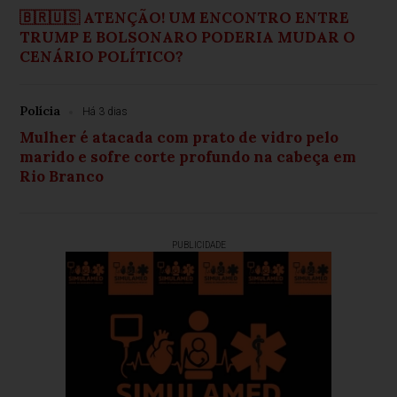
🇧🇷🇺🇸 ATENÇÃO! UM ENCONTRO ENTRE
TRUMP E BOLSONARO PODERIA MUDAR O
CENÁRIO POLÍTICO?
Polícia
Há 3 dias
Mulher é atacada com prato de vidro pelo
marido e sofre corte profundo na cabeça em
Rio Branco
PUBLICIDADE