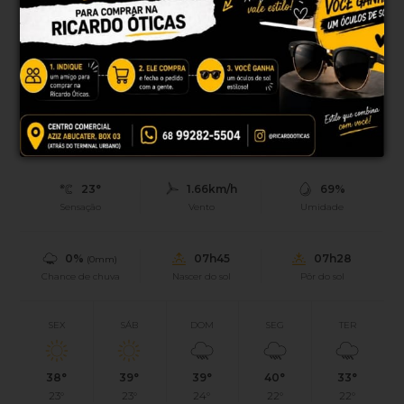
discussão e precisou ser socorrida pelo SAMU; suspeito
fugiu antes da chegada da Polícia Militar e é procurado.
Rio Branco, AC
23°
Tempo limpo
Mín.
22°
Máx.
37°
23°
1.66km/h
69%
Sensação
Vento
Umidade
0%
07h45
07h28
(0mm)
Chance de chuva
Nascer do sol
Pôr do sol
SEX
SÁB
DOM
SEG
TER
38°
39°
39°
40°
33°
23°
23°
24°
22°
22°