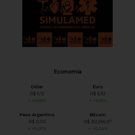
Economia
Dólar
Euro
R$ 5,12
R$ 5,92
+0,05%
+0,01%
Peso Argentino
Bitcoin
R$ 0,00
R$ 351,596,97
+0,00%
+0,24%