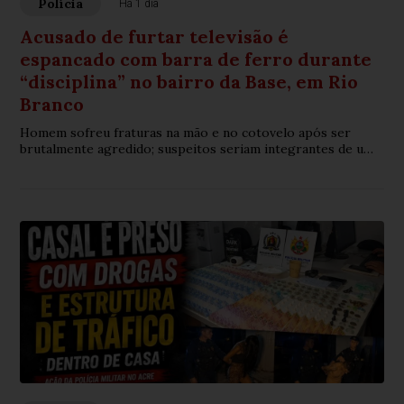
Polícia
Há 1 dia
Acusado de furtar televisão é
espancado com barra de ferro durante
“disciplina” no bairro da Base, em Rio
Branco
Homem sofreu fraturas na mão e no cotovelo após ser
brutalmente agredido; suspeitos seriam integrantes de uma
organização criminosa