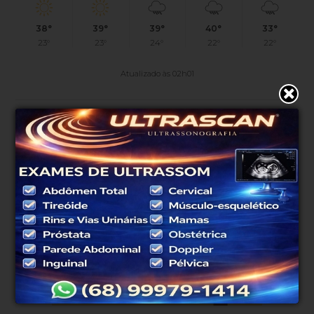
38°
39°
39°
40°
33°
23°
23°
24°
22°
22°
Atualizado às 02h01
PUBLICIDADE