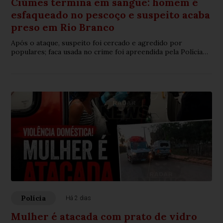
Ciúmes termina em sangue: homem é
esfaqueado no pescoço e suspeito acaba
preso em Rio Branco
Após o ataque, suspeito foi cercado e agredido por
populares; faca usada no crime foi apreendida pela Polícia
Militar.
Polícia
Há 2 dias
Mulher é atacada com prato de vidro