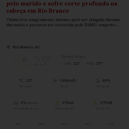
pelo marido e sofre corte profundo na
cabeça em Rio Branco
Vítima teve sangramento intenso após ser atingida durante
discussão e precisou ser socorrida pelo SAMU; suspeito
fugiu antes da chegada da Polícia Militar e é procurado.
Rio Branco, AC
23°
Tempo limpo
Mín.
22°
Máx.
37°
23°
1.66km/h
69%
Sensação
Vento
Umidade
0%
07h45
07h28
(0mm)
Chance de chuva
Nascer do sol
Pôr do sol
SEX
SÁB
DOM
SEG
TER