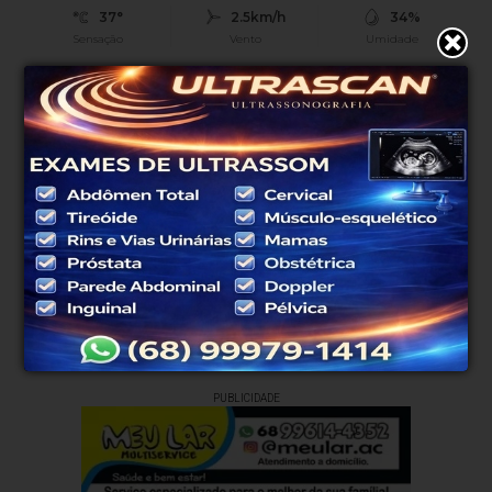
37°
2.5km/h
34%
Sensação
Vento
Umidade
0%
07h45
07h28
(0mm)
Chance de chuva
Nascer do sol
Pôr do sol
SÁB
DOM
SEG
TER
QUA
38°
38°
38°
32°
35°
23°
23°
22°
21°
23°
Atualizado às 12h01
PUBLICIDADE