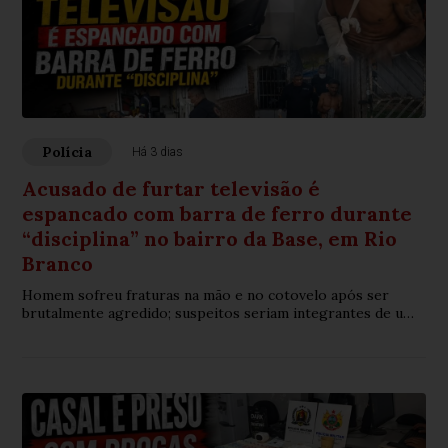
Polícia
Há 3 dias
Acusado de furtar televisão é
espancado com barra de ferro durante
“disciplina” no bairro da Base, em Rio
Branco
Homem sofreu fraturas na mão e no cotovelo após ser
brutalmente agredido; suspeitos seriam integrantes de uma
organização criminosa