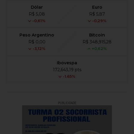
Dólar
Euro
R$ 5,08
R$ 5,87
-0,61%
-0,29%
Peso Argentino
Bitcoin
R$ 0,00
R$ 348,915,28
-3,12%
+0,62%
Ibovespa
172,643,19 pts
-1.65%
PUBLICIDADE