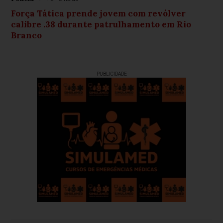
Força Tática prende jovem com revólver
calibre .38 durante patrulhamento em Rio
Branco
PUBLICIDADE