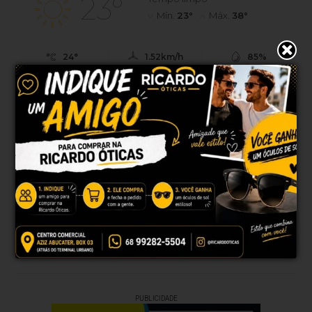
23°
Mín.
23°
Máx.
38°
24°
1.52km/h
85%
Sensação
Vento
Umidade
0%
07h45
07h28
(0mm)
Chance de chuva
Nascer do sol
Pôr do sol
DOM
SEG
TER
QUA
QUI
38°
39°
36°
38°
37°
24°
22°
22°
22°
23°
Atualizado às 06h01
PUBLICIDADE