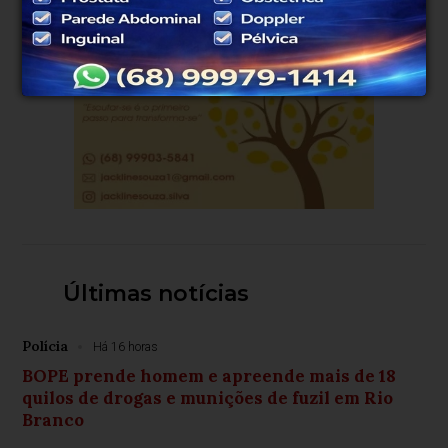
Últimas notícias
Polícia
Há 16 horas
BOPE prende homem e apreende mais de 18
quilos de drogas e munições de fuzil em Rio
Branco