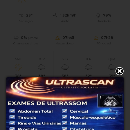
23°
1.32km/h
78%
Sensação
Vento
Umidade
0%
07h45
07h28
(0mm)
Chance de chuva
Nascer do sol
Pôr do sol
SÁB
DOM
SEG
TER
QUA
38°
38°
38°
32°
35°
23°
23°
22°
21°
23°
Atualizado às 06h01
PUBLICIDADE