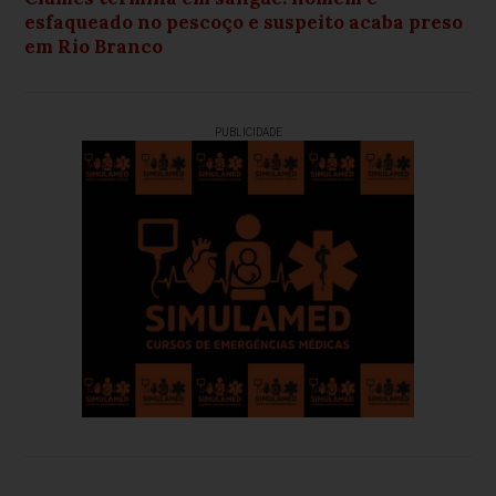
esfaqueado no pescoço e suspeito acaba preso
em Rio Branco
PUBLICIDADE