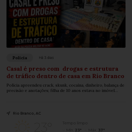
Polícia
Há 3 dias
Casal é preso com drogas e estrutura
de tráfico dentro de casa em Rio Branco
Polícia apreendeu crack, skunk, cocaína, dinheiro, balança de
precisão e anotações; filha de 10 anos estava no imóvel
durante a prisão
Rio Branco, AC
23°
Tempo limpo
Mín.
23°
Máx.
37°