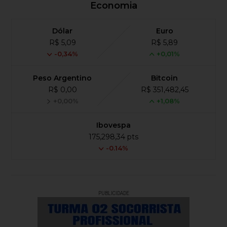
Economia
Dólar
Euro
R$ 5,09
R$ 5,89
-0,34%
+0,01%
Peso Argentino
Bitcoin
R$ 0,00
R$ 351,482,45
+0,00%
+1,08%
Ibovespa
175,298,34 pts
-0.14%
PUBLICIDADE