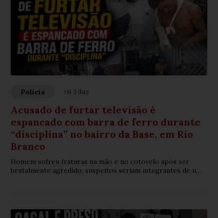
Polícia
Há 3 dias
Acusado de furtar televisão é
espancado com barra de ferro durante
“disciplina” no bairro da Base, em Rio
Branco
Homem sofreu fraturas na mão e no cotovelo após ser
brutalmente agredido; suspeitos seriam integrantes de uma
organização criminosa