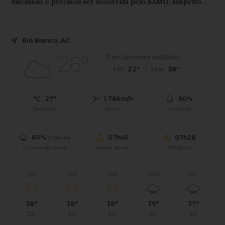
discussão e precisou ser socorrida pelo SAMU; suspeito
fugiu antes da chegada da Polícia Militar e é procurado.
Rio Branco, AC
26°
Parcialmente nublado
Mín.
22°
Máx.
38°
27°
1.78km/h
60%
Sensação
Vento
Umidade
80%
07h45
07h28
(1.19mm)
Chance de chuva
Nascer do sol
Pôr do sol
QUI
SEX
SÁB
DOM
SEG
38°
38°
38°
39°
37°
23°
23°
23°
25°
23°