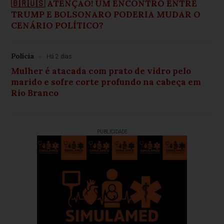
🇧🇷🇺🇸 ATENÇÃO! UM ENCONTRO ENTRE
TRUMP E BOLSONARO PODERIA MUDAR O
CENÁRIO POLÍTICO?
Polícia
Há 2 dias
Mulher é atacada com prato de vidro pelo
marido e sofre corte profundo na cabeça em
Rio Branco
PUBLICIDADE