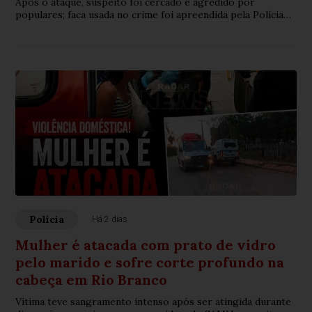
Após o ataque, suspeito foi cercado e agredido por
populares; faca usada no crime foi apreendida pela Polícia
Militar.
Polícia
Há 2 dias
Mulher é atacada com prato de vidro
pelo marido e sofre corte profundo na
cabeça em Rio Branco
Vítima teve sangramento intenso após ser atingida durante