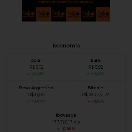
Economia
Dólar
Euro
R$ 5,12
R$ 5,92
+0,05%
+0,01%
Peso Argentino
Bitcoin
R$ 0,00
R$ 350,231,22
+0,00%
-0,15%
Ibovespa
177,726,17 pts
-0.09%