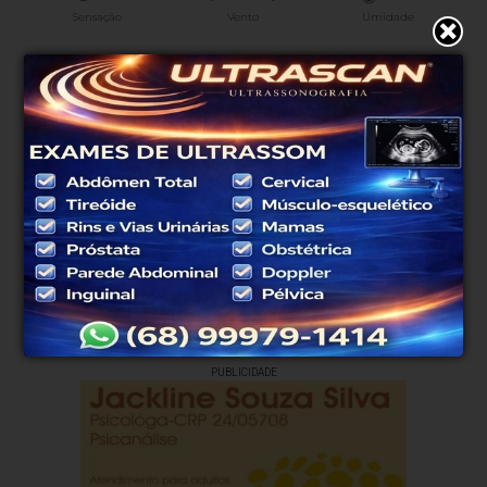
Sensação
Vento
Umidade
0%
07h45
07h28
(0mm)
Chance de chuva
Nascer do sol
Pôr do sol
SÁB
DOM
SEG
TER
QUA
38°
38°
38°
32°
35°
23°
23°
22°
21°
23°
Atualizado às 03h01
PUBLICIDADE