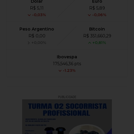
Dólar
Euro
R$ 5,11
R$ 5,89
-0,03%
-0,06%
Peso Argentino
Bitcoin
R$ 0,00
R$ 351,660,29
+0,00%
+0,81%
Ibovespa
175,546,36 pts
-1.23%
PUBLICIDADE