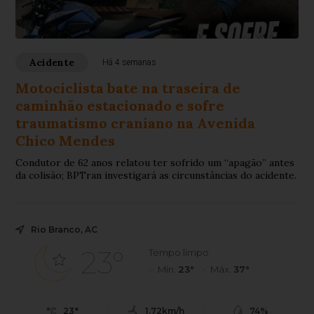
Acidente
Há 4 semanas
Motociclista bate na traseira de
caminhão estacionado e sofre
traumatismo craniano na Avenida
Chico Mendes
Condutor de 62 anos relatou ter sofrido um “apagão” antes
da colisão; BPTran investigará as circunstâncias do acidente.
Rio Branco, AC
23°
Tempo limpo
Mín.
23°
Máx.
37°
23°
1.72km/h
74%