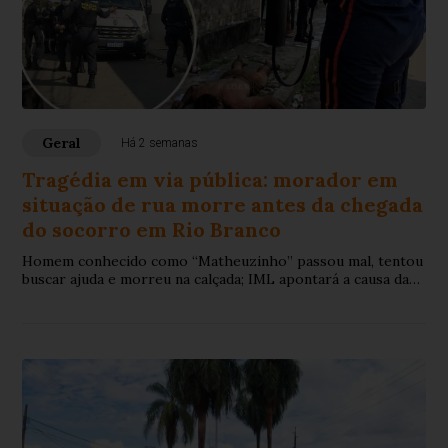
Geral
Há 2 semanas
Tragédia em via pública: morador em
situação de rua morre antes da chegada
do socorro em Rio Branco
Homem conhecido como “Matheuzinho” passou mal, tentou
buscar ajuda e morreu na calçada; IML apontará a causa da
morte.