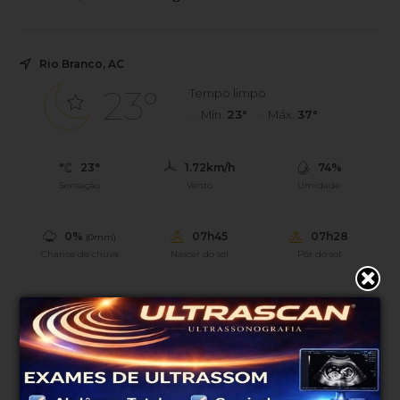
Rio Branco, AC
23°
Tempo limpo
Mín.
23°
Máx.
37°
23°
1.72km/h
74%
Sensação
Vento
Umidade
0%
07h45
07h28
(0mm)
Chance de chuva
Nascer do sol
Pôr do sol
SÁB
DOM
SEG
TER
QUA
38°
38°
38°
32°
35°
23°
23°
22°
21°
23°