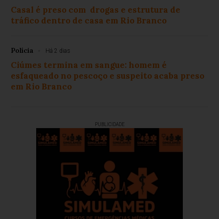
Casal é preso com drogas e estrutura de
tráfico dentro de casa em Rio Branco
Polícia
Há 2 dias
Ciúmes termina em sangue: homem é
esfaqueado no pescoço e suspeito acaba preso
em Rio Branco
PUBLICIDADE