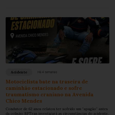
circunstâncias do acidente.
Acidente
Há 4 semanas
Motociclista bate na traseira de
caminhão estacionado e sofre
traumatismo craniano na Avenida
Chico Mendes
Condutor de 62 anos relatou ter sofrido um “apagão” antes
da colisão; BPTran investigará as circunstâncias do acidente.