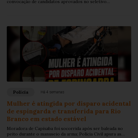
convocação de candidatos aprovados no seletivo
simplificado para contratação temporária de profissionais
que irão atuar no quadro funcional do município.
Polícia
Há 4 semanas
Mulher é atingida por disparo acidental
de espingarda e transferida para Rio
Branco em estado estável
Moradora de Capixaba foi socorrida após ser baleada no
peito durante o manuseio da arma; Polícia Civil apura as