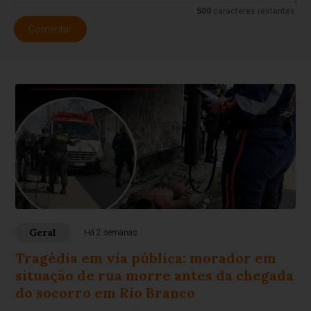
500
caracteres restantes.
Comentar
Geral
Há 2 semanas
Tragédia em via pública: morador em
situação de rua morre antes da chegada
do socorro em Rio Branco