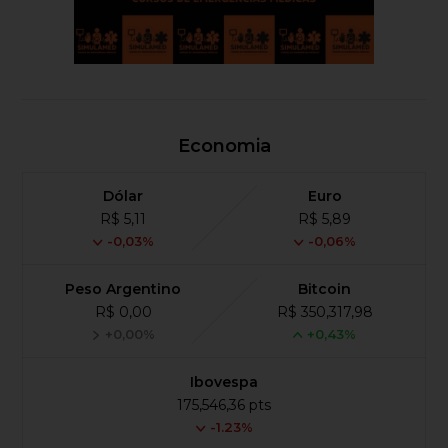
Economia
Dólar
Euro
R$ 5,11
R$ 5,89
-0,03%
-0,06%
Peso Argentino
Bitcoin
R$ 0,00
R$ 350,317,98
+0,00%
+0,43%
Ibovespa
175,546,36 pts
-1.23%