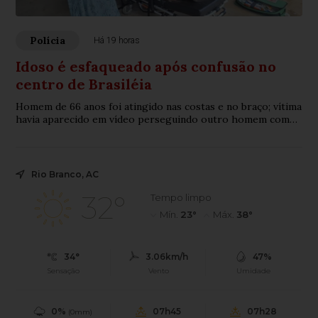
Polícia
Há 19 horas
Idoso é esfaqueado após confusão no
centro de Brasiléia
Homem de 66 anos foi atingido nas costas e no braço; vítima
havia aparecido em vídeo perseguindo outro homem com
uma faca no mesmo local.
Rio Branco, AC
32°
Tempo limpo
Mín.
23°
Máx.
38°
34°
3.06km/h
47%
Sensação
Vento
Umidade
0%
07h45
07h28
(0mm)