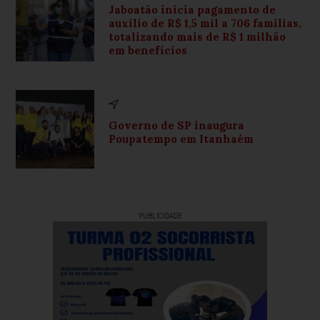
Jaboatão inicia pagamento de
auxílio de R$ 1,5 mil a 706 famílias,
totalizando mais de R$ 1 milhão
em benefícios
Governo de SP inaugura
Poupatempo em Itanhaém
PUBLICIDADE