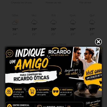
Chance de chuva
Nascer do sol
Pôr do sol
DOM
SEG
TER
QUA
QUI
38°
39°
36°
38°
37°
24°
22°
22°
22°
23°
Atualizado às 09h01
PUBLICIDADE