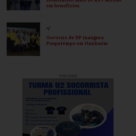
em benefícios
Governo de SP inaugura
Poupatempo em Itanhaém
PUBLICIDADE