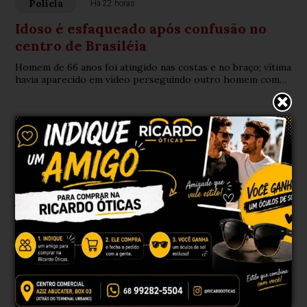
Polícia
Há 22 horas
Idoso é esfaqueado após confusão no
centro de Brasiléia
Homem de 66 anos foi atingido nas costas e no braço; vítima
havia aparecido em vídeo perseguindo outro homem com
uma faca no mesmo local.
Rio Branco, AC
37°
Tempo limpo
Mín.
23°
Máx.
38°
38°
3.3km/h
31%
Sensação
Vento
Umidade
0%
07h45
07h28
(0mm)
Chance de chuva
Nascer do sol
Pôr do sol