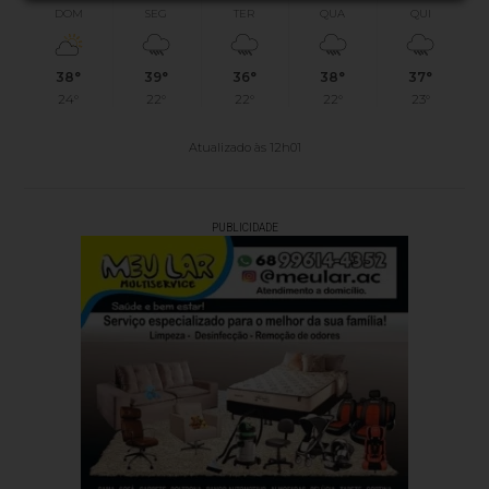
DOM
SEG
TER
QUA
QUI
38°
39°
36°
38°
37°
24°
22°
22°
22°
23°
Atualizado às 12h01
PUBLICIDADE