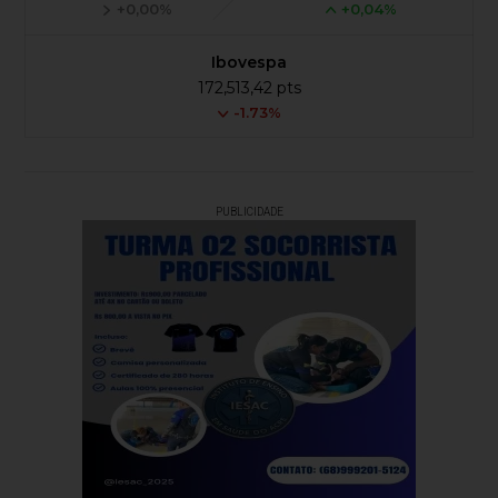
+0,00%
+0,04%
Ibovespa
172,513,42 pts
-1.73%
PUBLICIDADE