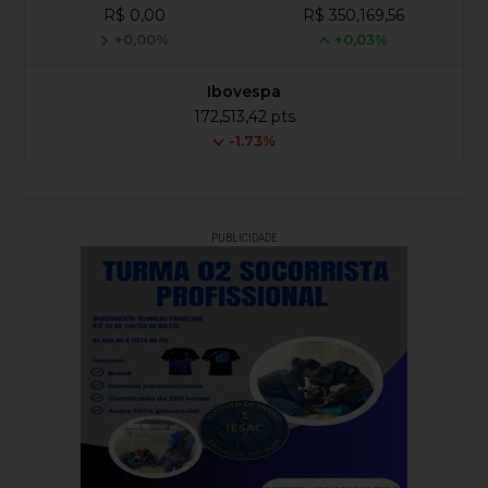
R$ 0,00
R$ 350,169,56
+0,00%
+0,03%
Ibovespa
172,513,42 pts
-1.73%
PUBLICIDADE