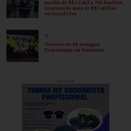
auxílio de R$ 1,5 mil a 706 famílias,
totalizando mais de R$ 1 milhão
em benefícios
Governo de SP inaugura
Poupatempo em Itanhaém
PUBLICIDADE