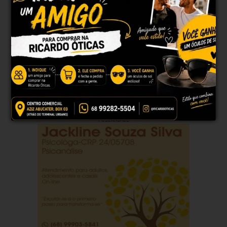
SÁB
DOM
SEG
TER
QUA
38°
38°
38°
32°
35°
23°
23°
22°
21°
23°
Atualizado às 21h01
PUBLICIDADE