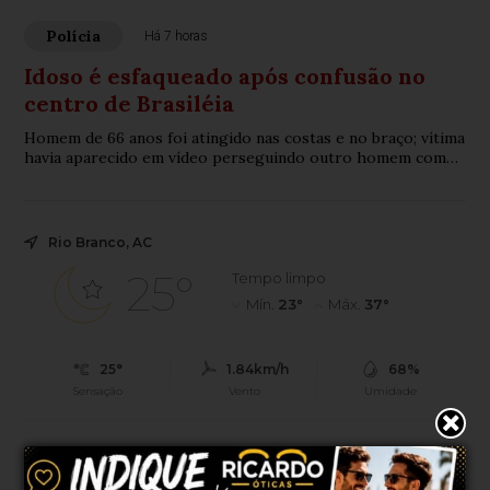
Polícia
Há 7 horas
Idoso é esfaqueado após confusão no
centro de Brasiléia
Homem de 66 anos foi atingido nas costas e no braço; vítima
havia aparecido em vídeo perseguindo outro homem com
uma faca no mesmo local.
Rio Branco, AC
25°
Tempo limpo
Mín.
23°
Máx.
37°
25°
1.84km/h
68%
Sensação
Vento
Umidade
0%
07h45
07h28
(0mm)
Chance de chuva
Nascer do sol
Pôr do sol