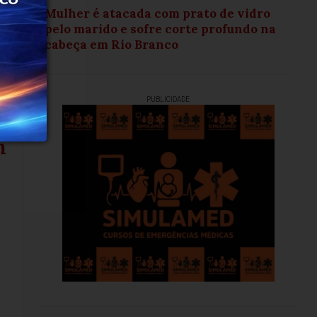
Mulher é atacada com prato de vidro
pelo marido e sofre corte profundo na
cabeça em Rio Branco
PUBLICIDADE
m