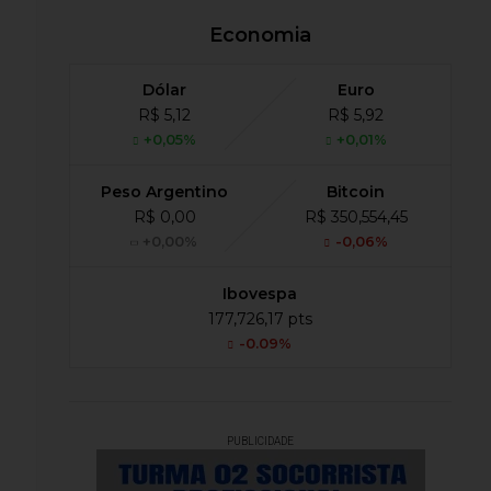
Economia
Dólar
Euro
R$ 5,12
R$ 5,92
+0,05%
+0,01%
Peso Argentino
Bitcoin
R$ 0,00
R$ 350,554,45
+0,00%
-0,06%
Ibovespa
177,726,17 pts
-0.09%
PUBLICIDADE