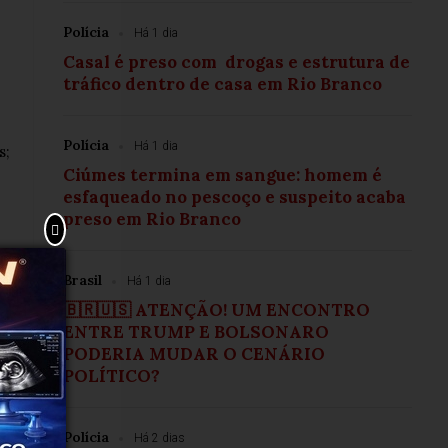
Polícia
Há 1 dia
Casal é preso com drogas e estrutura de
tráfico dentro de casa em Rio Branco
Polícia
Há 1 dia
s;
Ciúmes termina em sangue: homem é
esfaqueado no pescoço e suspeito acaba
preso em Rio Branco
Brasil
Há 1 dia
🇧🇷🇺🇸 ATENÇÃO! UM ENCONTRO
ENTRE TRUMP E BOLSONARO
PODERIA MUDAR O CENÁRIO
POLÍTICO?
Polícia
Há 2 dias