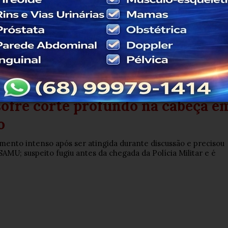
eito foi cercado e agredido por populares; faca usada no crime
Polícia Militar.
dias
Em Polícia
atacada com prato de vidro pelo
sofre corte profundo na cabeça e
o
mento intenso após ser atingida durante discussão e precisou
SAMU; suspeito fugiu antes da chegada da Polícia Militar e é