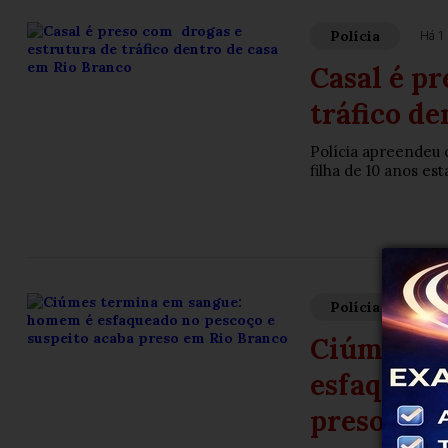
Polícia
Há 1 
Casal é p
tráfico de
Polícia apreendeu c
filha de 10 anos es
Polícia
Há 1 
Ciúmes te
esfaquead
preso em 