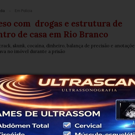
dia
Em Polícia
reso com drogas e estrutura de
ntro de casa em Rio Branco
rack, skunk, cocaína, dinheiro, balança de precisão e anotaçõe
tava no imóvel durante a prisão
dia
Em Polícia
rmina em sangue: homem é
o no pescoço e suspeito acaba
Rio Branco