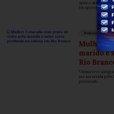
Após o ataque, susp
foi apreendida pela 
Polícia
Há 2 
Mulher é 
marido e 
Rio Branc
Vítima teve sangra
ser socorrida pelo 
procurado.