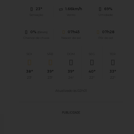
23°
1.66km/h
69%
Sensação
Vento
Umidade
0%
07h45
07h28
(0mm)
Chance de chuva
Nascer do sol
Pôr do sol
SEX
SÁB
DOM
SEG
TER
38°
39°
39°
40°
33°
23°
23°
24°
22°
22°
Atualizado às 02h01
PUBLICIDADE