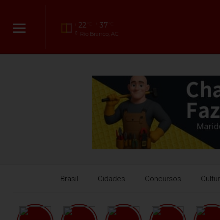
22
37
°C
°C
Rio Branco, AC
Brasil
Cidades
Concursos
Cultu