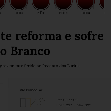
a
Polícia
Polícia
Polícia
Polícia
Políc
te reforma e sofre
io Branco
 gravemente ferida no Recanto dos Buritis
Rio Branco, AC
23°
Tempo limpo
Mín.
22°
Máx.
37°