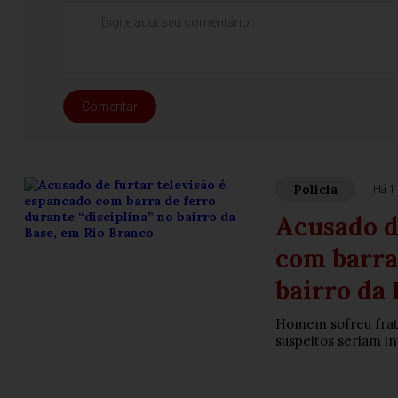
Comentar
Polícia
Há 1 
Acusado d
com barra 
bairro da 
Homem sofreu fratu
suspeitos seriam i