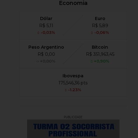
Economia
Dólar
Euro
R$ 5,11
R$ 5,89
-0,03%
-0,06%
Peso Argentino
Bitcoin
R$ 0,00
R$ 351,963,45
+0,00%
+0,90%
Ibovespa
175,546,36 pts
-1.23%
PUBLICIDADE