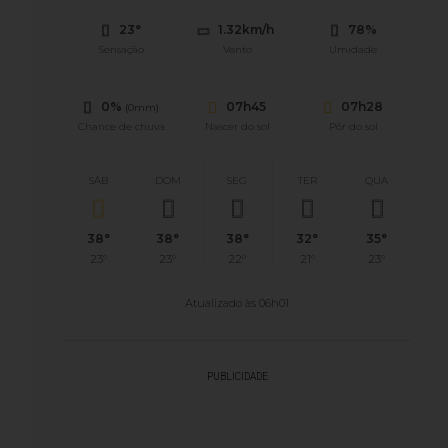
23°
1.32km/h
78%
Sensação
Vento
Umidade
0%
07h45
07h28
(0mm)
Chance de chuva
Nascer do sol
Pôr do sol
SÁB
DOM
SEG
TER
QUA
38°
38°
38°
32°
35°
23°
23°
22°
21°
23°
Atualizado às 06h01
PUBLICIDADE