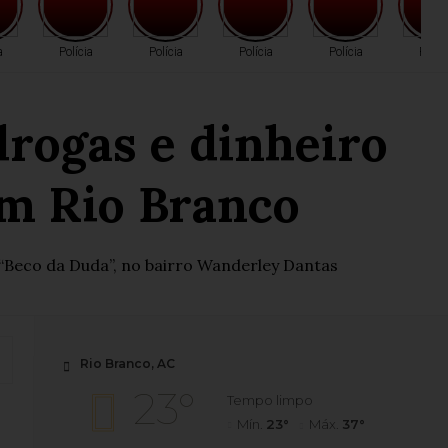
a
Polícia
Polícia
Polícia
Polícia
Políc
drogas e dinheiro
em Rio Branco
Beco da Duda”, no bairro Wanderley Dantas
Rio Branco, AC
23°
Tempo limpo
Mín.
23°
Máx.
37°