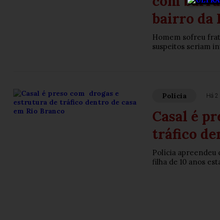
com barra 
bairro da 
Homem sofreu fratu
suspeitos seriam i
Polícia
Há 2 
Casal é p
tráfico de
Polícia apreendeu c
filha de 10 anos es