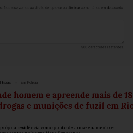
lo. Nos reservamos ao direito de reprovar ou eliminar comentários em desacordo
500
caracteres restantes.
4 horas
Em Polícia
de homem e apreende mais de 18
drogas e munições de fuzil em Ri
 a própria residência como ponto de armazenamento e