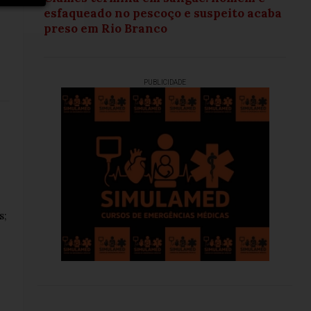
esfaqueado no pescoço e suspeito acaba
preso em Rio Branco
PUBLICIDADE
s;