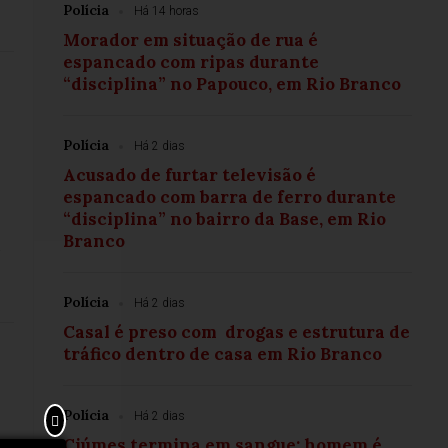
Polícia
Há 14 horas
Morador em situação de rua é
espancado com ripas durante
“disciplina” no Papouco, em Rio Branco
Polícia
Há 2 dias
Acusado de furtar televisão é
espancado com barra de ferro durante
“disciplina” no bairro da Base, em Rio
Branco
Polícia
Há 2 dias
Casal é preso com drogas e estrutura de
tráfico dentro de casa em Rio Branco
Polícia
Há 2 dias
Ciúmes termina em sangue: homem é