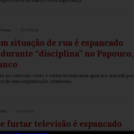
torpecentes no bairro Nova Esperança
4 horas
Em Polícia
m situação de rua é espancado
 durante “disciplina” no Papouco,
anco
ura no cotovelo, corte e vários hematomas após ser atacada por
es de uma organização criminosa.
dias
Em Polícia
e furtar televisão é espancado