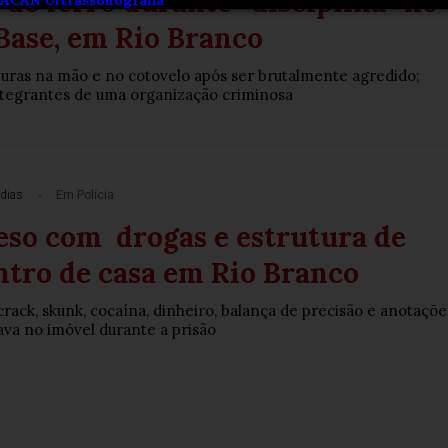
de ferro durante “disciplina” no
Base, em Rio Branco
ras na mão e no cotovelo após ser brutalmente agredido;
ntegrantes de uma organização criminosa
dias
Em Polícia
reso com drogas e estrutura de
ntro de casa em Rio Branco
rack, skunk, cocaína, dinheiro, balança de precisão e anotaçõe
tava no imóvel durante a prisão