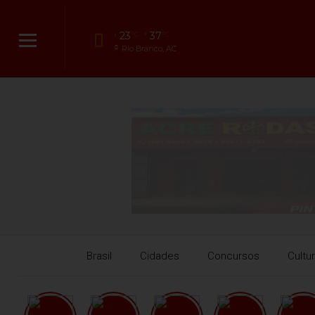
23
37
°C
°C
Rio Branco, AC
Brasil
Cidades
Concursos
Cultu