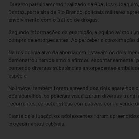
Durante patrulhamento realizado na Rua José Joaquim,
Dantas, parte alta de Rio Branco, policiais militares a
envolvimento com o tráfico de drogas.
Segundo informações da guarnição, a equipe avistou um
compra de entorpecentes. Ao perceber a aproximação da 
Na residência alvo da abordagem estavam os dois menor
demonstrou nervosismo e afirmou espontaneamente “per
contendo diversas substâncias entorpecentes embalada
espécie.
No imóvel também foram apreendidos dois aparelhos cel
dos aparelhos, os policiais visualizaram diversas tran
recorrentes, características compatíveis com a venda d
Diante da situação, os adolescentes foram apreendidos
procedimentos cabíveis.