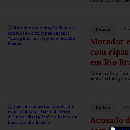
distribuição de en
Polícia
Há 1
Morador e
com ripas
em Rio Br
Vítima sofreu frat
supostos integrant
Polícia
Há 2 
Acusado d