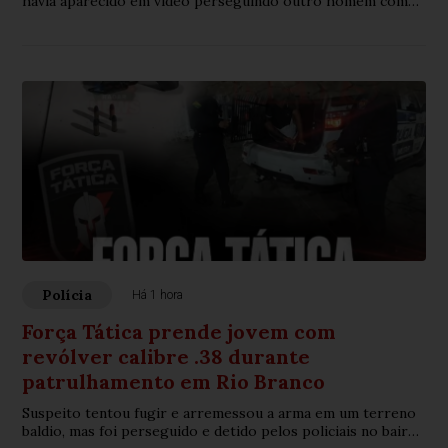
havia aparecido em vídeo perseguindo outro homem com
uma faca no mesmo local.
Polícia
Há 1 hora
Força Tática prende jovem com
revólver calibre .38 durante
patrulhamento em Rio Branco
Suspeito tentou fugir e arremessou a arma em um terreno
baldio, mas foi perseguido e detido pelos policiais no bairro