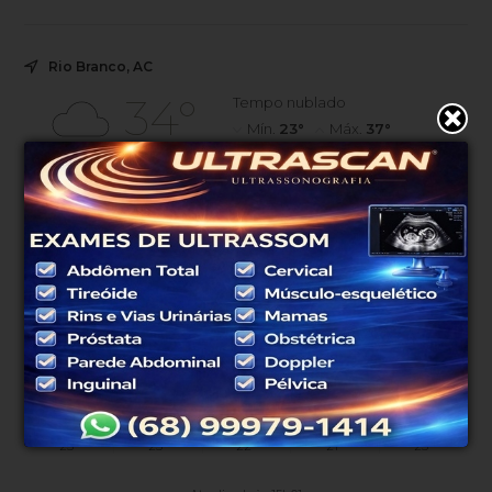
Triângulo
Rio Branco, AC
34°
Tempo nublado
Mín.
23°
Máx.
37°
34°
1.37km/h
36%
Sensação
Vento
Umidade
0%
07h45
07h28
(0mm)
Chance de chuva
Nascer do sol
Pôr do sol
SÁB
DOM
SEG
TER
QUA
38°
38°
38°
32°
35°
23°
23°
22°
21°
23°