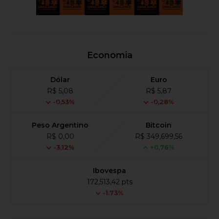
Economia
Dólar
Euro
R$ 5,08
R$ 5,87
-0,53%
-0,28%
Peso Argentino
Bitcoin
R$ 0,00
R$ 349,699,56
-3,12%
+0,76%
Ibovespa
172,513,42 pts
-1.73%