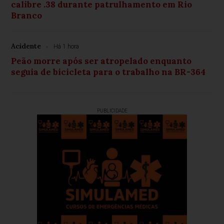
calibre .38 durante patrulhamento em Rio
Branco
Acidente
Há 1 hora
Peão morre após ser atropelado enquanto
seguia de bicicleta para o trabalho na BR-364
PUBLICIDADE