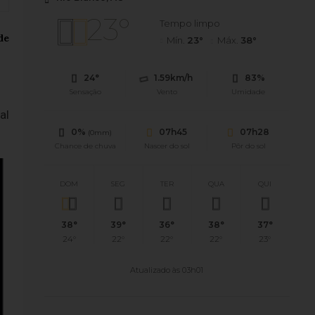
23°
Tempo limpo
Mín.
23°
Máx.
38°
24°
1.59km/h
83%
Sensação
Vento
Umidade
al
0%
07h45
07h28
(0mm)
Chance de chuva
Nascer do sol
Pôr do sol
DOM
SEG
TER
QUA
QUI
38°
39°
36°
38°
37°
24°
22°
22°
22°
23°
Atualizado às 03h01