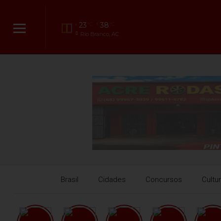
23
38
°C
°C
Rio Branco, AC
Brasil
Cidades
Concursos
Cultu