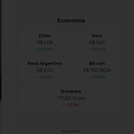
Economia
Dólar
Euro
R$ 5,08
R$ 5,87
+0,04%
+0,00%
Peso Argentino
Bitcoin
R$ 0,00
R$ 350,166,54
+0,00%
+0,03%
Ibovespa
172,513,42 pts
-1.73%
PUBLICIDADE