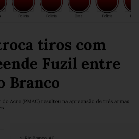
a
Polícia
Polícia
Brasil
Polícia
Políc
troca tiros com
ende Fuzil entre
o Branco
ar do Acre (PMAC) resultou na apreensão de três armas
es
Rio Branco, AC