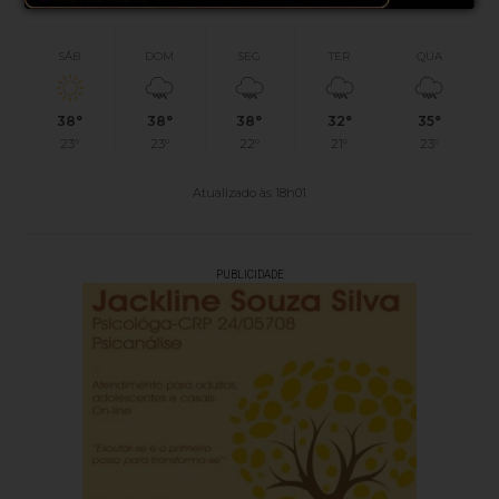
SÁB
DOM
SEG
TER
QUA
38°
38°
38°
32°
35°
23°
23°
22°
21°
23°
Atualizado às 18h01
PUBLICIDADE