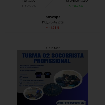
R$ 0,00
R$ 349,640,50
+0,00%
+0,74%
Ibovespa
172,513,42 pts
-1.73%
PUBLICIDADE