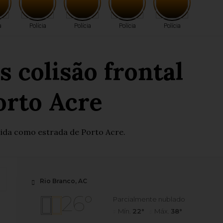
a
Polícia
Polícia
Polícia
Polícia
 colisão frontal
orto Acre
cida como estrada de Porto Acre.
Rio Branco, AC
26°
Parcialmente nublado
Mín.
22°
Máx.
38°