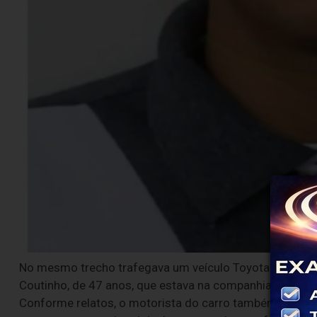
No mesmo trecho trafegava um veículo Toyota SW4, de c
Coutinho, de 47 anos, que estava na companhia da verea
Conforme relatos, o motorista do carro também mudou 