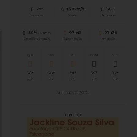
27°
1.78km/h
60%
Sensação
Vento
Umidade
80%
07h45
07h28
(1.19mm)
Chance de chuva
Nascer do sol
Pôr do sol
QUI
SEX
SÁB
DOM
SEG
38°
38°
38°
39°
37°
23°
23°
23°
25°
23°
Atualizado às 20h01
PUBLICIDADE