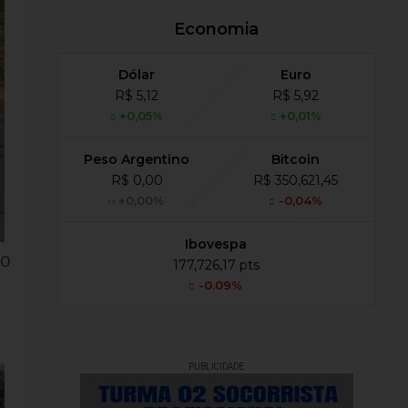
Economia
Dólar
Euro
R$ 5,12
R$ 5,92
+0,05%
+0,01%
Peso Argentino
Bitcoin
R$ 0,00
R$ 350,621,45
+0,00%
-0,04%
Ibovespa
 O
177,726,17 pts
-0.09%
PUBLICIDADE