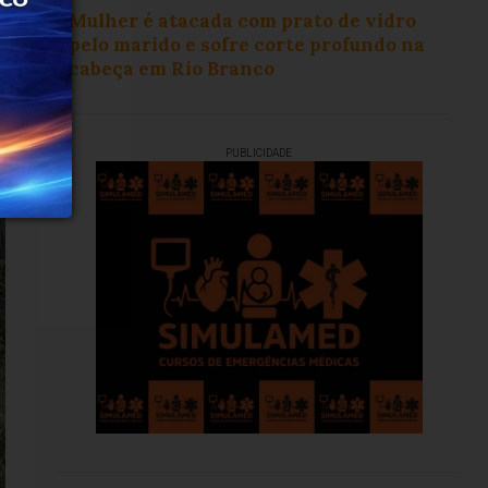
Mulher é atacada com prato de vidro
pelo marido e sofre corte profundo na
cabeça em Rio Branco
PUBLICIDADE