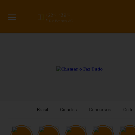
22
38
°C
°C
Rio Branco, AC
Brasil
Cidades
Concursos
Cultu