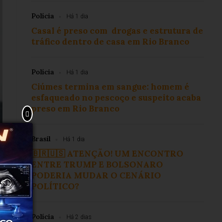
Polícia
Há 1 dia
Casal é preso com drogas e estrutura de
tráfico dentro de casa em Rio Branco
Polícia
Há 1 dia
Ciúmes termina em sangue: homem é
esfaqueado no pescoço e suspeito acaba
preso em Rio Branco
Brasil
Há 1 dia
🇧🇷🇺🇸 ATENÇÃO! UM ENCONTRO
ENTRE TRUMP E BOLSONARO
PODERIA MUDAR O CENÁRIO
POLÍTICO?
Polícia
Há 2 dias