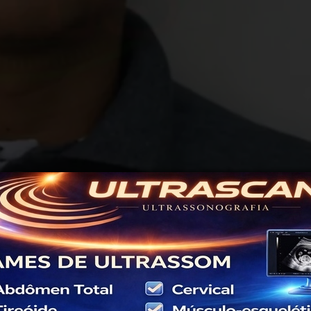
or preta, conduzido pelo pastor Carlos Roberto Carneiro
dora Évila dos Santos, do município de Porto Acre.
de faixa no mesmo instante em que o motociclista