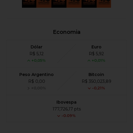
Economia
Dólar
Euro
R$ 5,12
R$ 5,92
+0,05%
+0,01%
Peso Argentino
Bitcoin
R$ 0,00
R$ 350,023,89
+0,00%
-0,21%
Ibovespa
177,726,17 pts
-0.09%