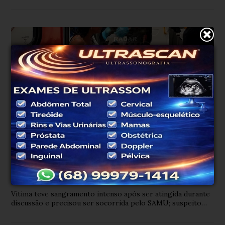
Polícia
Há 2 dias
Mulher é atacada com prato de vidro
pelo marido e sofre corte profundo na
cabeça em Rio Branco
Vítima teve sangramento intenso após ser atingida durante
discussão e precisou ser socorrida pelo SAMU; suspeito
fugiu antes da chegada da Polícia Militar e é procurado.