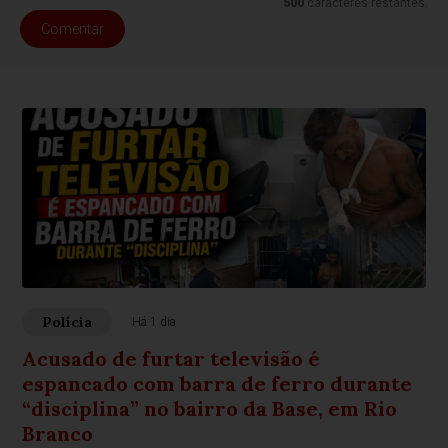
500
caracteres restantes.
Comentar
Polícia
Há 1 dia
Acusado de furtar televisão é
espancado com barra de ferro durante
“disciplina” no bairro da Base, em Rio
Branco