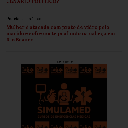
CENÁRIO POLÍTICO?
Polícia
Há 2 dias
Mulher é atacada com prato de vidro pelo
marido e sofre corte profundo na cabeça em
Rio Branco
PUBLICIDADE