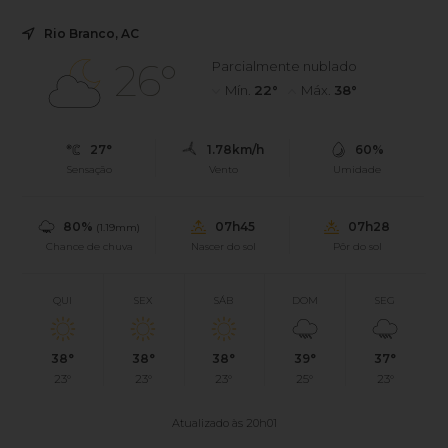
Rio Branco, AC
26°
Parcialmente nublado
Mín.
22°
Máx.
38°
27°
1.78km/h
60%
Sensação
Vento
Umidade
80%
07h45
07h28
(1.19mm)
Chance de chuva
Nascer do sol
Pôr do sol
QUI
SEX
SÁB
DOM
SEG
38°
38°
38°
39°
37°
23°
23°
23°
25°
23°
Atualizado às 20h01