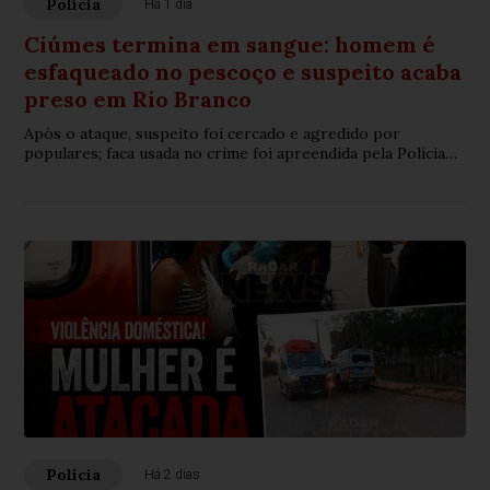
Polícia
Há 1 dia
Ciúmes termina em sangue: homem é
esfaqueado no pescoço e suspeito acaba
preso em Rio Branco
Após o ataque, suspeito foi cercado e agredido por
populares; faca usada no crime foi apreendida pela Polícia
Militar.
Polícia
Há 2 dias