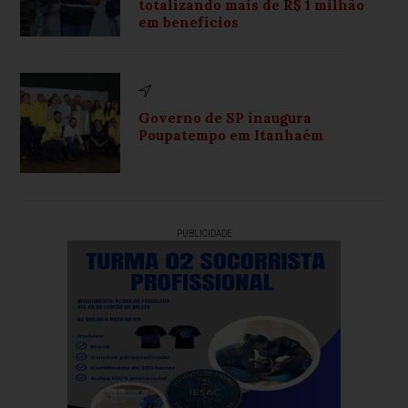
totalizando mais de R$ 1 milhão
em benefícios
Governo de SP inaugura
Poupatempo em Itanhaém
PUBLICIDADE