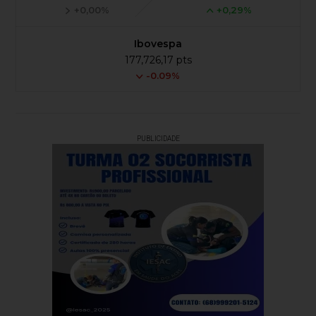
+0,00%
+0,29%
Ibovespa
177,726,17 pts
-0.09%
PUBLICIDADE