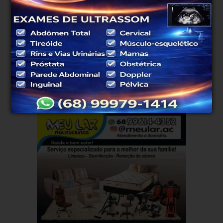
SEX
SÁB
DOM
SEG
TER
38°
39°
39°
40°
33°
23°
23°
24°
22°
22°
Atualizado às 02h01
PUBLICIDADE