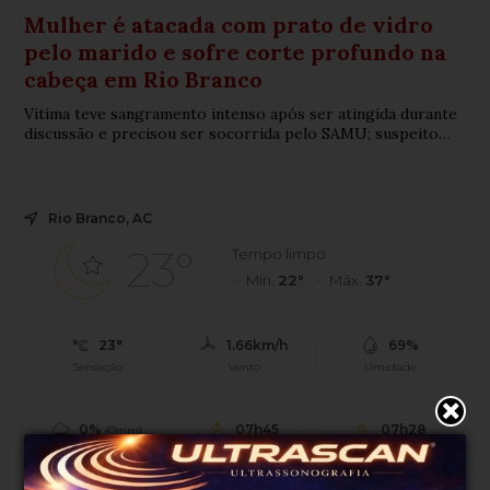
Mulher é atacada com prato de vidro
pelo marido e sofre corte profundo na
cabeça em Rio Branco
Vítima teve sangramento intenso após ser atingida durante
discussão e precisou ser socorrida pelo SAMU; suspeito
fugiu antes da chegada da Polícia Militar e é procurado.
Rio Branco, AC
23°
Tempo limpo
Mín.
22°
Máx.
37°
23°
1.66km/h
69%
Sensação
Vento
Umidade
0%
07h45
07h28
(0mm)
Chance de chuva
Nascer do sol
Pôr do sol