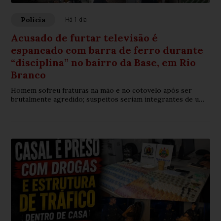
Polícia
Há 1 dia
Acusado de furtar televisão é
espancado com barra de ferro durante
“disciplina” no bairro da Base, em Rio
Branco
Homem sofreu fraturas na mão e no cotovelo após ser
brutalmente agredido; suspeitos seriam integrantes de uma
organização criminosa