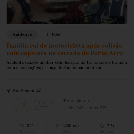
Acidente
Há 7 horas
Família cai de motocicleta após colisão
com capivara na estrada de Porto Acre
Acidente deixou mulher com luxação no tornozelo e homem
com escoriações; criança de 6 anos não se feriu
Rio Branco, AC
24°
Tempo limpo
Mín.
24°
Máx.
37°
24°
1.52km/h
71%
Sensação
Vento
Umidade