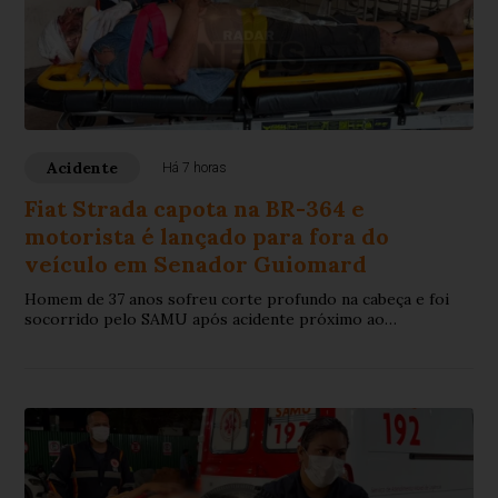
Acidente
Há 7 horas
Fiat Strada capota na BR-364 e
motorista é lançado para fora do
veículo em Senador Guiomard
Homem de 37 anos sofreu corte profundo na cabeça e foi
socorrido pelo SAMU após acidente próximo ao
entroncamento da BR-317