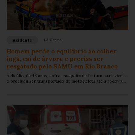
Acidente
Há 7 horas
Homem perde o equilíbrio ao colher
ingá, cai de árvore e precisa ser
resgatado pelo SAMU em Rio Branco
Aldicélio, de 46 anos, sofreu suspeita de fratura na clavícula
e precisou ser transportado de motocicleta até a rodovia
antes de receber atendimento