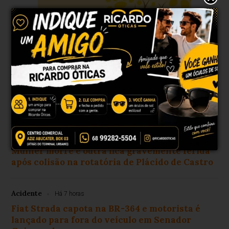
Últimas notícias
Acidente
Há 7 horas
Mulher morre e outra fica gravemente ferida
após colisão na rotatória de Plácido de Castro
Acidente
Há 7 horas
Fiat Strada capota na BR-364 e motorista é
lançado para fora do veículo em Senador