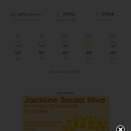
40%
07h44
07h28
(0.28mm)
Chance de chuva
Nascer do sol
Pôr do sol
SEG
TER
QUA
QUI
SEX
40°
36°
40°
39°
40°
23°
23°
23°
24°
24°
Atualizado às 03h01
PUBLICIDADE