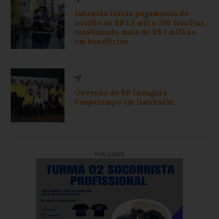
Jaboatão inicia pagamento de
auxílio de R$ 1,5 mil a 706 famílias,
totalizando mais de R$ 1 milhão
em benefícios
Governo de SP inaugura
Poupatempo em Itanhaém
PUBLICIDADE