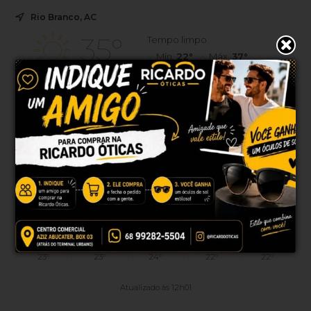
Rio Branco, AC
35°
Tempo limpo
Mín.
22°
Máx.
37°
36°
2.39km/h
35%
Sensação
Vento
Umidade
0%
07h45
07h28
(0mm)
Chance de chuva
Nascer do sol
Pôr do sol
SEX
SÁB
DOM
SEG
TER
38°
39°
39°
40°
33°
23°
23°
24°
22°
22°
Atualizado às 12h01