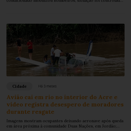
condicionado mobilizou Bombeiros; situação foi controlada
sem registro de feridos.
Cidade
Há 3 meses
Avião cai em rio no interior do Acre e
vídeo registra desespero de moradores
durante resgate
Imagens mostram ocupantes deixando aeronave após queda
em área próxima à comunidade Duas Nações, em Jordão;