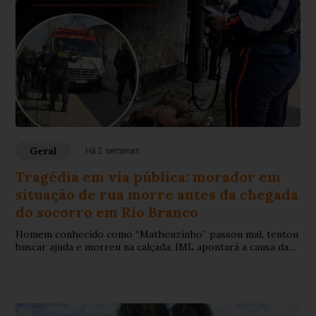
Geral
Há 2 semanas
Tragédia em via pública: morador em
situação de rua morre antes da chegada
do socorro em Rio Branco
Homem conhecido como “Matheuzinho” passou mal, tentou
buscar ajuda e morreu na calçada; IML apontará a causa da
morte.