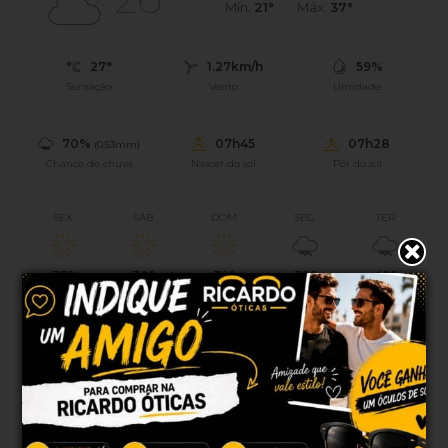
Mín.
21°
Máx.
37°
27°
1.27km/h
59%
Sensação
Vento
Umidade
70%
07h45
07h28
(0.53mm)
Chance de chuva
Nascer do sol
Pôr do sol
SEX
SÁB
DOM
SEG
TER
37°
38°
39°
39°
40°
22°
23°
23°
24°
22°
Atualizado às 23h02
PUBLICIDADE