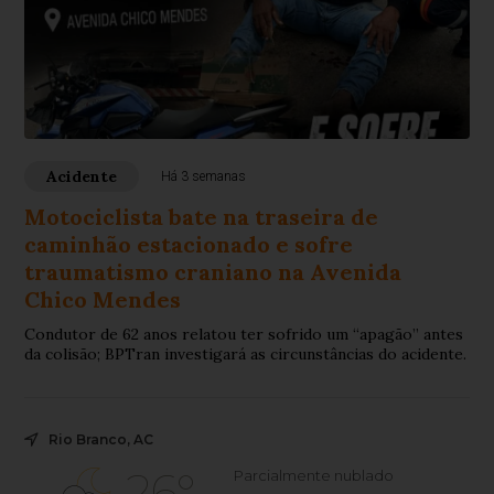
Acidente
Há 3 semanas
Motociclista bate na traseira de
caminhão estacionado e sofre
traumatismo craniano na Avenida
Chico Mendes
Condutor de 62 anos relatou ter sofrido um “apagão” antes
da colisão; BPTran investigará as circunstâncias do acidente.
Rio Branco, AC
26°
Parcialmente nublado