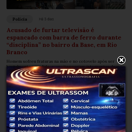
Polícia
Há 3 dias
Acusado de furtar televisão é
espancado com barra de ferro durante
“disciplina” no bairro da Base, em Rio
Branco
Homem sofreu fraturas na mão e no cotovelo após ser
brutalmente agredido; suspeitos seriam integrantes de uma
organização criminosa
Rio Branco, AC
34°
Tempo nublado
Mín.
23°
Máx.
37°
34°
1.37km/h
36%
Sensação
Vento
Umidade