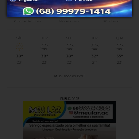
0%
07h45
07h28
(0mm)
Chance de chuva
Nascer do sol
Pôr do sol
SÁB
DOM
SEG
TER
QUA
38°
38°
38°
32°
35°
23°
23°
22°
21°
23°
Atualizado às 15h01
PUBLICIDADE