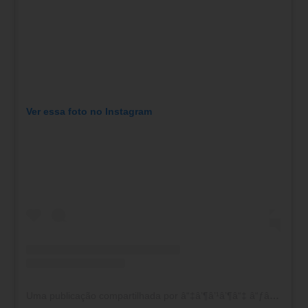
Ver essa foto no Instagram
Uma publicação compartilhada por â“‡â’¶â’¹â’¶â“‡ â“ƒâ’ºâ“Œâ“ˆ (@radar_newsoficial)