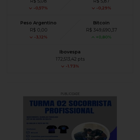
R$ 5,08
R$ 5,87
-0,57%
-0,29%
Peso Argentino
Bitcoin
R$ 0,00
R$ 349,690,37
-3,12%
+0,80%
Ibovespa
172,513,42 pts
-1.73%
PUBLICIDADE